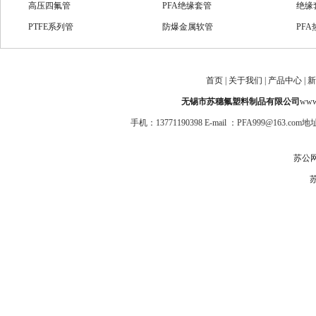
高压四氟管
PFA绝缘套管
绝缘
PTFE系列管
防爆金属软管
PF
氟塑料套管
FEP盘旋管
防腐
PFA直管
PFA软管
PF
首页
|
关于我们
|
产品中心
|
新
PFA波纹管
耐腐金属软管
FE
无锡市苏穗氟塑料制品有限公司
www.
手机：13771190398 E-mail ：PFA999@1
苏公网安
苏