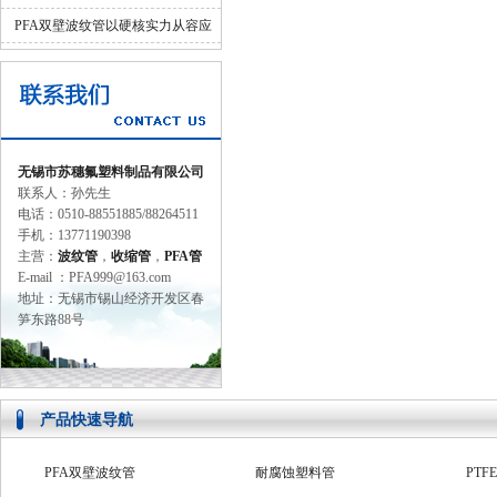
并济的科学设计
PFA双壁波纹管以硬核实力从容应
对工业苛刻环境
无锡市苏穗氟塑料制品有限公司
联系人：孙先生
电话：0510-88551885/88264511
手机：13771190398
主营：
波纹管
，
收缩管
，
PFA管
E-mail ：PFA999@163.com
地址：无锡市锡山经济开发区春
笋东路88号
产品快速导航
PFA双壁波纹管
耐腐蚀塑料管
PTF