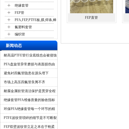
+
绝缘套管
+
FEP管
FEP直管
+
PFA,FEP,PTFE板,膜,焊条,棒
+
氟塑料套管
+
编织管
新闻动态
耐高温PTFE管行业底线也会被侵蚀
吗？
PFA盘旋管异常磨损与表面损伤由
什么造成？
避免衬四氟管隐患在源头埋下
市场上高压四氟管良莠不齐
耐腐金属软管清洁保护是贯穿全程
的隐形保障
绝缘套管PFA维修质量的验收指标
环保PFA绝缘套管每一个环节的精
细化管控
PTFE波纹管琐碎的细节是不可断裂
的一环
FEP双壁波纹管立足之本在于刚柔