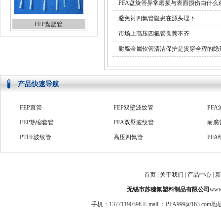
PFA盘旋管异常磨损与表面损伤由什么
避免衬四氟管隐患在源头埋下
FEP盘旋管
市场上高压四氟管良莠不齐
耐腐金属软管清洁保护是贯穿全程的隐
产品快速导航
FEP直管
FEP双壁波纹管
PF
FEP热缩套管
PFA双壁波纹管
耐腐
PTFE波纹管
高压四氟管
PF
PFA绝缘套管
PTFE系列管
防爆
ptfe管
氟塑料套管
FE
首页
|
关于我们
|
产品中心
|
新
PFA收缩管
PFA直管
PFA
无锡市苏穗氟塑料制品有限公司
www.
手机：13771190398 E-mail ：PFA999@1