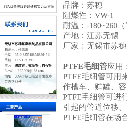
品牌：苏穗
并济的科学设计
PFA双壁波纹管以硬核实力从容应
阻燃性：VW-1
对工业苛刻环境
耐温：-180~260
产地：江苏无锡
厂家：无锡市苏穗
无锡市苏穗氟塑料制品有限公司
联系人：孙先生
电话：0510-88551885/88264511
手机：13771190398
PTFE毛细管
应用
主营：
波纹管
，
收缩管
，
PFA管
E-mail ：PFA999@163.com
PTFE毛细管
可用
地址：无锡市锡山经济开发区春
笋东路88号
作槽车、贮罐、容
PTFE毛细管
可进
引起的管道位移、
主营产品
PTFE毛细管
在场