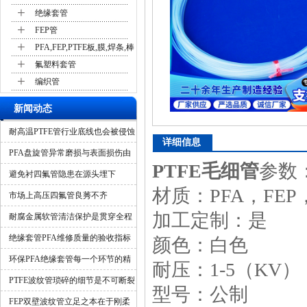
+
绝缘套管
+
FEP管
+
PFA,FEP,PTFE板,膜,焊条,棒
+
氟塑料套管
+
编织管
新闻动态
耐高温PTFE管行业底线也会被侵蚀
详细信息
吗？
PFA盘旋管异常磨损与表面损伤由
PTFE毛细管
参数
什么造成？
避免衬四氟管隐患在源头埋下
材质：PFA，FEP，
市场上高压四氟管良莠不齐
加工定制：是
耐腐金属软管清洁保护是贯穿全程
的隐形保障
绝缘套管PFA维修质量的验收指标
颜色：白色
环保PFA绝缘套管每一个环节的精
耐压：1-5（KV）
细化管控
PTFE波纹管琐碎的细节是不可断裂
型号：公制
的一环
FEP双壁波纹管立足之本在于刚柔