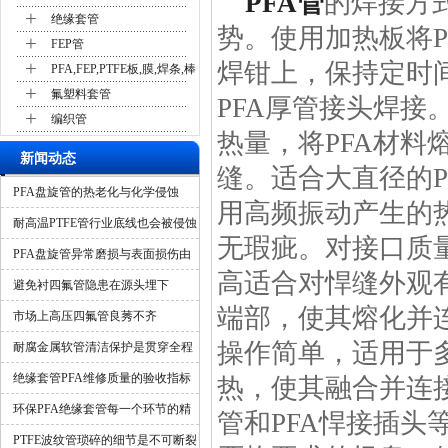
PFA管
的焊接方
+
绝缘套管
势。使用加热板将P
+
FEP管
+
焊钳上，保持定时
PFA,FEP,PTFE板,膜,焊条,棒
+
氟塑料套管
PFA厚管接头焊
+
编织管
热量，将PFA材料
新闻动态
缝。适合大直径的
PFA盘旋管的热老化与化学侵蚀
用高频振动产生的
耐高温PTFE管行业底线也会被侵蚀
无瑕疵。对接口质
吗？
PFA盘旋管异常磨损与表面损伤由
高适合对悍缝外观
什么造成？
避免衬四氟管隐患在源头埋下
端部，使其熔化并
市场上高压四氟管良莠不齐
操作简单，适用于
耐腐金属软管清洁保护是贯穿全程
的隐形保障
绝缘套管PFA维修质量的验收指标
热，使其融合并连
环保PFA绝缘套管每一个环节的精
管和PFA悍接插头
细化管控
PTFE波纹管琐碎的细节是不可断裂