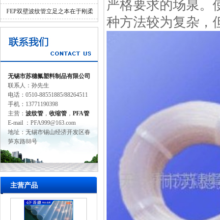
严格要求的场泉。
的一环
FEP双壁波纹管立足之本在于刚柔
种方法较为复杂，
并济的科学设计
无锡市苏穗氟塑料制品有限公司
联系人：孙先生
电话：0510-88551885/88264511
手机：13771190398
主营：
波纹管
，
收缩管
，
PFA管
E-mail ：PFA999@163.com
地址：无锡市锡山经济开发区春
笋东路88号
主营产品