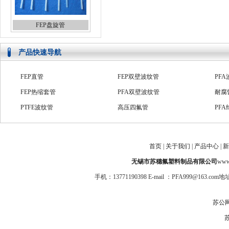
FEP盘旋管
产品快速导航
FEP直管
FEP双壁波纹管
PF
FEP热缩套管
PFA双壁波纹管
耐腐
PTFE波纹管
高压四氟管
PF
PFA绝缘套管
PTFE系列管
防爆
ptfe管
氟塑料套管
FE
PFA收缩管
PFA直管
PFA
首页
|
关于我们
|
产品中心
|
新
无锡市苏穗氟塑料制品有限公司
www.
手机：13771190398 E-mail ：PFA999@1
苏公网安
苏