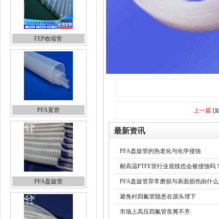
FEP收缩管
PFA直管
上一篇
[
最新资讯
PFA盘旋管的热老化与化学侵蚀
耐高温PTFE管行业底线也会被侵蚀吗
PFA盘旋管
PFA盘旋管异常磨损与表面损伤由什
避免衬四氟管隐患在源头埋下
市场上高压四氟管良莠不齐