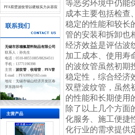
等恶劣环境中仍能
并济的科学设计
PFA双壁波纹管以硬核实力从容应
成本主要包括检查
对工业苛刻环境
稳定的性能和较长
管的安装和拆卸也
经济效益是评估波
无锡市苏穗氟塑料制品有限公司
联系人：孙先生
加工成本、使用寿
电话：0510-88551885/88264511
手机：13771190398
的波纹管虽然初期
主营：
波纹管
，
收缩管
，
PFA管
稳定性，综合经济
E-mail ：PFA999@163.com
地址：无锡市锡山经济开发区春
双壁波纹管，虽然
笋东路88号
的性能和长期使用
除了以上几个方面
主营产品
化服务、施工便捷
化行业的需求提供