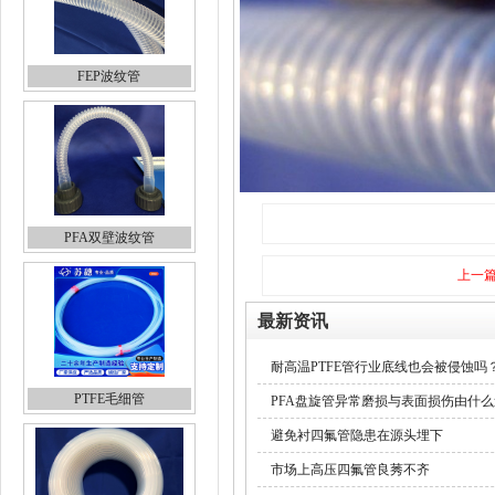
FEP波纹管
PFA双壁波纹管
上一
最新资讯
耐高温PTFE管行业底线也会被侵蚀吗
PTFE毛细管
PFA盘旋管异常磨损与表面损伤由什
避免衬四氟管隐患在源头埋下
市场上高压四氟管良莠不齐