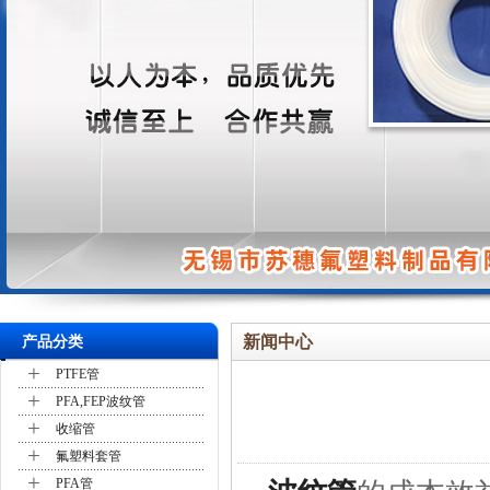
新闻中心
产品分类
+
PTFE管
+
PFA,FEP波纹管
+
收缩管
+
氟塑料套管
+
PFA管