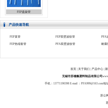
FEP盘旋管
产品快速导航
FEP直管
FEP双壁波纹管
PF
FEP热缩套管
PFA双壁波纹管
耐腐
PTFE波纹管
高压四氟管
PF
PFA绝缘套管
PTFE系列管
防爆
ptfe管
氟塑料套管
FE
首页
|
关于我们
|
产品中心
|
新
PFA收缩管
PFA直管
PFA
无锡市苏穗氟塑料制品有限公司
www.
手机：13771190398 E-mail ：PFA999@1
苏公网安
苏