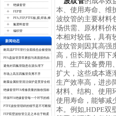
波纹管
的成本效
+
绝缘套管
本、使用寿命、维
+
FEP管
+
波纹管的主要材料包
PFA,FEP,PTFE板,膜,焊条,棒
+
氟塑料套管
场供需、原材料价
+
编织管
本相对较低，具有
新闻动态
波纹管则因其高强
耐高温PTFE管行业底线也会被侵蚀
高，但长期使用下
吗？
PFA盘旋管异常磨损与表面损伤由
用、生产设备费用
什么造成？
避免衬四氟管隐患在源头埋下
扩大，这些成本逐
市场上高压四氟管良莠不齐
生产效率高，进步
耐腐金属软管清洁保护是贯穿全程
材料、结构、使用
的隐形保障
绝缘套管PFA维修质量的验收指标
环保PFA绝缘套管每一个环节的精
使用寿命，能够减
细化管控
PTFE波纹管琐碎的细节是不可断裂
本。例如,HDPE
的一环
FEP双壁波纹管立足之本在于刚柔