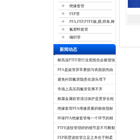
+
绝缘套管
+
FEP管
+
PFA,FEP,PTFE板,膜,焊条,棒
+
氟塑料套管
+
编织管
新闻动态
耐高温PTFE管行业底线也会被侵蚀
吗？
PFA盘旋管异常磨损与表面损伤由
什么造成？
避免衬四氟管隐患在源头埋下
市场上高压四氟管良莠不齐
耐腐金属软管清洁保护是贯穿全程
的隐形保障
绝缘套管PFA维修质量的验收指标
环保PFA绝缘套管每一个环节的精
细化管控
PTFE波纹管琐碎的细节是不可断裂
的一环
FEP双壁波纹管立足之本在于刚柔