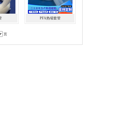
管
PFA热缩套管
页