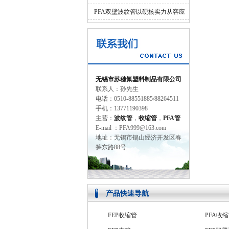
并济的科学设计
PFA双壁波纹管以硬核实力从容应
对工业苛刻环境
无锡市苏穗氟塑料制品有限公司
联系人：孙先生
电话：0510-88551885/88264511
手机：13771190398
主营：
波纹管
，
收缩管
，
PFA管
E-mail ：PFA999@163.com
地址：无锡市锡山经济开发区春
笋东路88号
产品快速导航
FEP收缩管
PFA收
FEP直管
FEP双