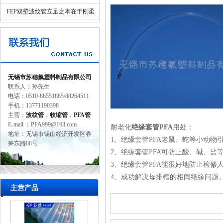
的一环
FEP双壁波纹管立足之本在于刚柔
并济的科学设计
无锡市苏穗氟塑料制品有限公司
联系人：孙先生
电话：0510-88551885/88264511
手机：13771190398
主营：
波纹管
，
收缩管
，
PFA管
E-mail ：PFA999@163.com
耐老化
绝缘套管PFA
用处：
地址：无锡市锡山经济开发区春
1、
绝缘套管PFA
老鼠、蛇等小动物
笋东路88号
2、
绝缘套管PFA可
防止酸、碱、盐
3、
绝缘套管PFA能很好地
防止检修
4、成功解决母排槽的相间绝缘问题
主营产品