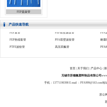
FEP盘旋管
产品快速导航
FEP热缩套管
PFA双壁波纹管
耐腐
PTFE波纹管
高压四氟管
PF
PFA绝缘套管
PTFE系列管
防爆
ptfe管
氟塑料套管
FE
PFA收缩管
PFA直管
PFA
首页
|
关于我们
|
产品中心
|
新
FEP双壁波纹管
PFA波纹管
耐腐
无锡市苏穗氟塑料制品有限公司
www.
手机：13771190398 E-mail ：PFA999@1
苏公网安
苏