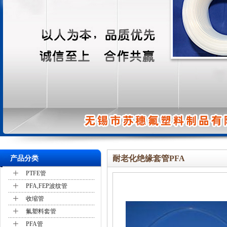
耐老化绝缘套管PFA
产品分类
+
PTFE管
+
PFA,FEP波纹管
+
收缩管
+
氟塑料套管
+
PFA管