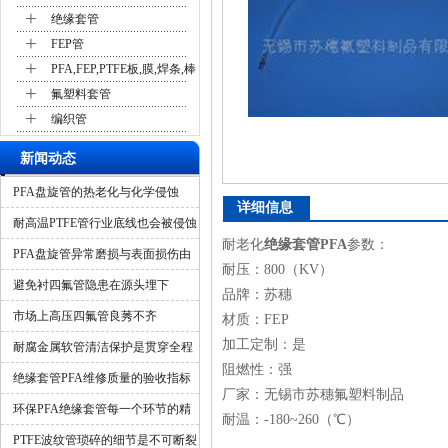
+
绝缘套管
+
FEP管
+
PFA,FEP,PTFE板,膜,焊条,棒
+
氟塑料套管
+
编织管
新闻动态
PFA盘旋管的热老化与化学侵蚀
详细信息
耐高温PTFE管行业底线也会被侵蚀
耐老化
绝缘套管PFA
参数：
吗？
PFA盘旋管异常磨损与表面损伤由
耐压：800（KV）
什么造成？
避免衬四氟管隐患在源头埋下
品牌：苏穗
市场上高压四氟管良莠不齐
材质：FEP
加工定制：是
耐腐金属软管清洁保护是贯穿全程
阻燃性：强
的隐形保障
绝缘套管PFA维修质量的验收指标
厂家：无锡市苏穗氟塑料制品
环保PFA绝缘套管每一个环节的精
耐温：-180~260（℃）
细化管控
PTFE波纹管琐碎的细节是不可断裂