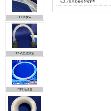
市场上高压四氟管良莠不齐
FEP波纹管
PFA双壁波纹管
PTFE毛细管